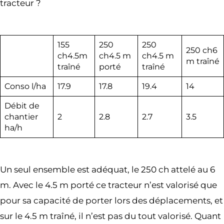
tracteur ?
155
250
250
250 ch6
ch4.5m
ch4.5 m
ch4.5 m
m traîné
traîné
porté
traîné
Conso l/ha
17.9
17.8
19.4
14
Débit de
chantier
2
2.8
2.7
3.5
ha/h
Un seul ensemble est adéquat, le 250 ch attelé au 6
m. Avec le 4.5 m porté ce tracteur n’est valorisé que
pour sa capacité de porter lors des déplacements, et
sur le 4.5 m traîné, il n’est pas du tout valorisé. Quant