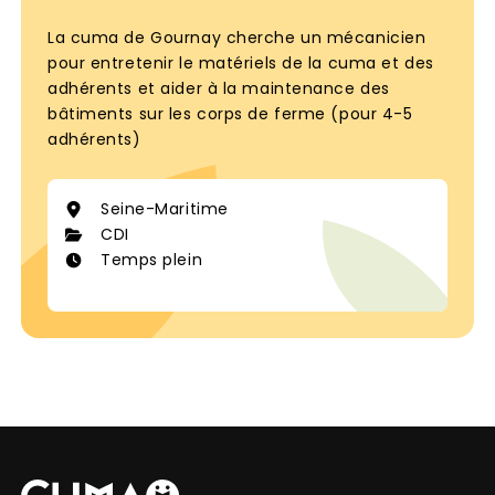
motivation à cumaazallonny@gmail.com ou
contactez Mr Jean Charles JAMAIN au 06 72 14
La cuma de Gournay cherche un mécanicien
69 67.
pour entretenir le matériels de la cuma et des
adhérents et aider à la maintenance des
bâtiments sur les corps de ferme (pour 4-5
adhérents)
Seine-Maritime
CDI
Temps plein