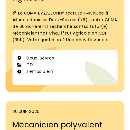
🌾 La CUMA L’AZALLONNY recrute ! 🚜Située à
Allonne dans les Deux-Sèvres (79) , notre CUMA
de 60 adhérents recherche son/sa futur(e)
Mécanicien(ne) Chauffeur Agricole en CDI
(39h). Votre quotidien ? Une activité variée
avec 80% du temps dédié à l'atelier (entretien,
maintenance hivernale, réparation du parc et
Deux-Sèvres
du matériel des adhérents) et 20% à la
CDI
conduite (principalement pour la moisson).
Temps plein
Profil : Base en mécanique agricole , bonne
maîtrise de la conduite et permis B obligatoire.
Débutant(e) accepté(e) – c'est votre
motivation qui fera la différence! Les + : De 1
870 € à 2 200 € brut/mois selon profil , voiture
de service pour les chantiers , mutuelle à 50%
30 JUIN 2026
et binôme déjà en poste pour vous intégrer.
Disponibilité : Dès que possible. 📩 Prêt(e) à
Mécanicien polyvalent
postuler ? Envoyez votre CV et lettre de