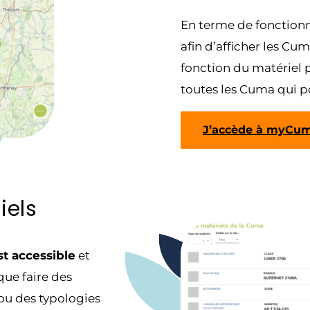
En terme de fonctionna
afin d’afficher les Cu
fonction du matériel p
toutes les Cuma qui po
J’accède à myCum
iels
t accessible
et
 que faire des
 ou des typologies