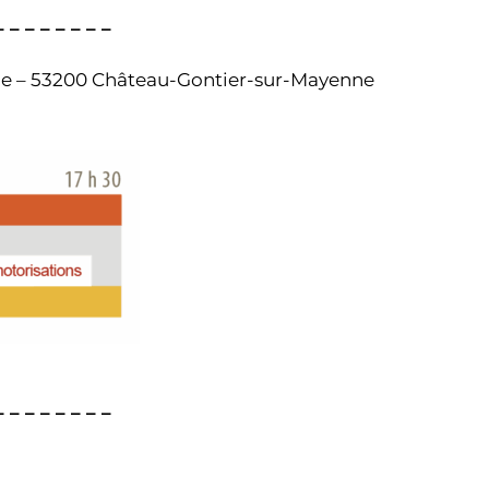
– – – – – – –
lle – 53200 Château-Gontier-sur-Mayenne
 – – – – – – –