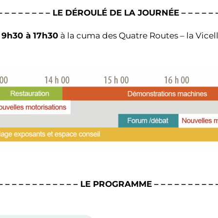
– – – – – – – – – LE DÉROULÉ DE LA JOURNÉE – – – – – – 
 9h30 à 17h30
à la cuma des Quatre Routes – la Vice
 – – – – – – – – – – – – LE PROGRAMME – – – – – – – – – –