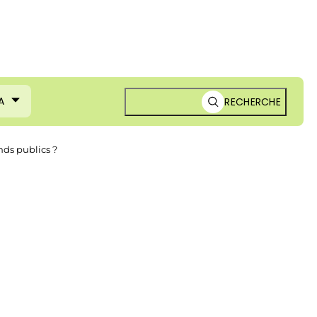
A
RECHERCHE
nds publics ?