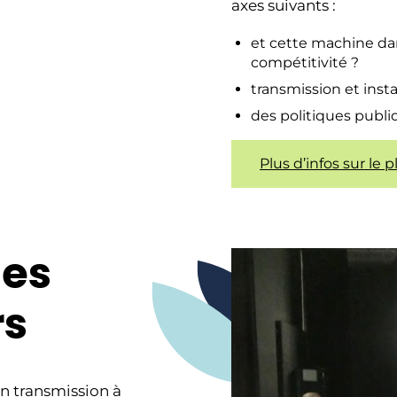
axes suivants :
et cette machine da
compétitivité ?
transmission et insta
des politiques publi
Plus d’infos sur le 
les
rs
on transmission à