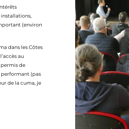
ntérêts
nstallations,
mportant (environ
uma dans les Côtes
l’accès au
a permis de
l performant (pas
eur de la cuma, je