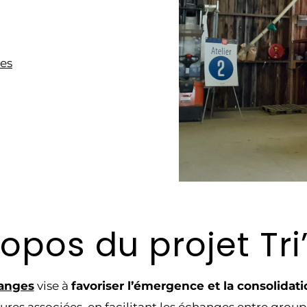
es
ropos du projet Tri
hanges
vise à
favoriser l’émergence et la consolidat
tures associées, en facilitant les échanges entre group