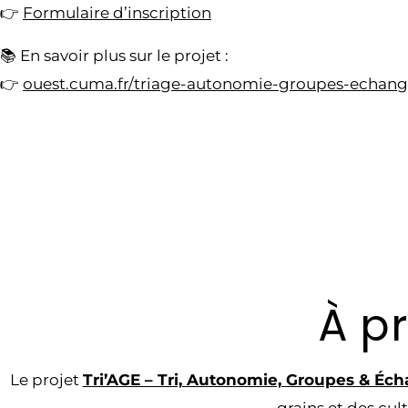
👉
Formulaire d’inscription
📚 En savoir plus sur le projet :
👉
ouest.cuma.fr/triage-autonomie-groupes-echang
À p
Le projet
Tri’AGE – Tri, Autonomie, Groupes & Éc
grains et des cul