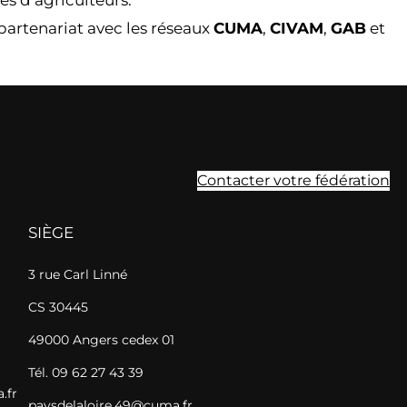
partenariat avec les réseaux
CUMA
,
CIVAM
,
GAB
et
Contacter votre fédération
SIÈGE
3 rue Carl Linné
CS 30445
49000 Angers cedex 01
Tél. 09 62 27 43 39
.fr
paysdelaloire.49@cuma.fr