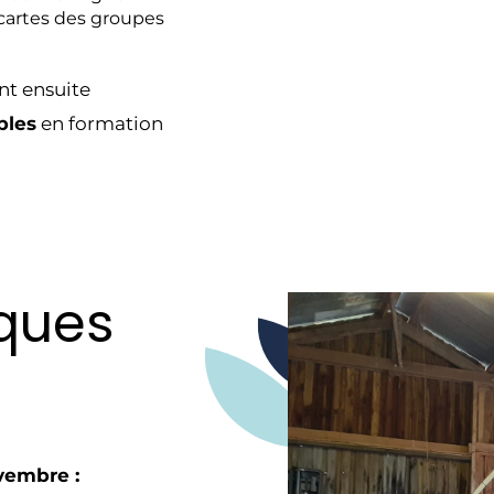
 cartes des groupes
ont ensuite
bles
en formation
iques
ovembre :