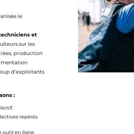
anisée le
 techniciens et
lteurs sur les
ciées, production
limentation
coup d’exploitants
sons :
ectif,
lectives repérés
n outil en ligne