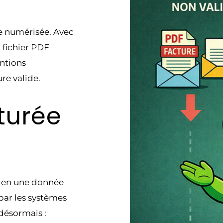
re numérisée. Avec
n fichier PDF
entions
re valide.
turée
e en une donnée
par les systèmes
désormais :