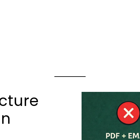
cture
on